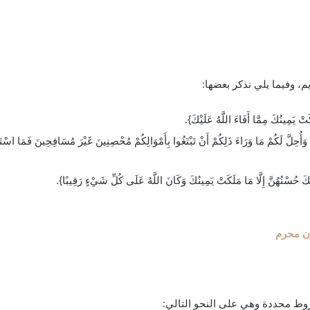
، وفيما يلي نذكر بعضها:
َكَتْ يَمِينُكَ مِمَّا أَفَاءَ اللَّهُ عَلَيْكَ}.
وَأُحِلَّ لَكُمْ مَا وَرَاءَ ذَلِكُمْ أَنْ تَبْتَغُوا بِأَمْوَالِكُمْ مُحْصِنِينَ غَيْرَ مُسَافِحِينَ فَمَا اسْتَمْ
ْجَبَكَ حُسْنُهُنَّ إِلَّا مَا مَلَكَتْ يَمِينُكَ وَكَانَ اللَّهُ عَلَى كُلِّ شَيْءٍ رَقِيبًا}.
ون محرم
روط محددة وهي على النحو التالي: