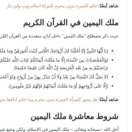
شاهد أيضًا:
حكم العمرة بدون محرم للمراة اسلام ويب وابن باز
ملك اليمين في القرآن الكريم
حيث ذكر مصطلح “ملك اليَمين” داخل آياتٍ متعددة من القرآن الكريم
{يَا أَيُّهَا النَّبِيُّ إِنَّا أَحْلَلْنَا لَكَ أَزْوَاجَكَ اللَّاتِي آتَيْتَ أُجُورَهُنَّ وَمَا مَل
{وَالْمُحْصَنَاتُ مِنَ النِّسَاءِ إِلَّا مَا مَلَكَتْ أَيْمَانُكُمْ كِتَابَ اللَّهِ عَلَيْكُمْ 
تَرَاضَيْتُمْ بِهِ مِنْ بَعْدِ الْفَرِيضَةِ إِنَّ اللَّهَ كَانَ عَلِيمًا حَكِيمًا}.
{لَا يَحِلُّ لَكَ النِّسَاءُ مِنْ بَعْدُ وَلَا أَنْ تَبَدَّلَ بِهِنَّ مِنْ أَزْوَاجٍ وَلَوْ أَع
{إِلَّا عَلَى أَزْوَاجِهِمْ أَوْ مَا مَلَكَتْ أَيْمَانُهُمْ فَإِنَّهُمْ غَيْرُ مَلُومِينَ}.
شاهد أيضًا:
هل يجوز للمرأة العمرة بدون محرم وما حكم اداءها بد
شروط معاشرة ملك اليمين
أحل الله -سبحانه وتعالى – ملك اليمين في الإسلام، ولكن وضع ش