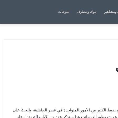
الوضع
بحث
ومشاهير
بنوك ومصارف
منوعات
المظلم
عن
م ضبط الكثير من الأمور المتواجدة في عصر الجاهلية، والحث على
ا هو شروطه، الى جانب هذا سنذكر عدد من الآيات التي تدل على