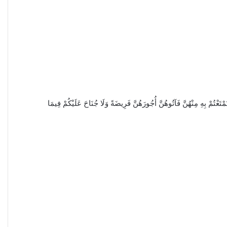
تَعْتُمْ بِهِ مِنْهُنَّ فَآتُوهُنَّ أُجُورَهُنَّ فَرِيضَةً وَلَا جُنَاحَ عَلَيْكُمْ فِيمَا