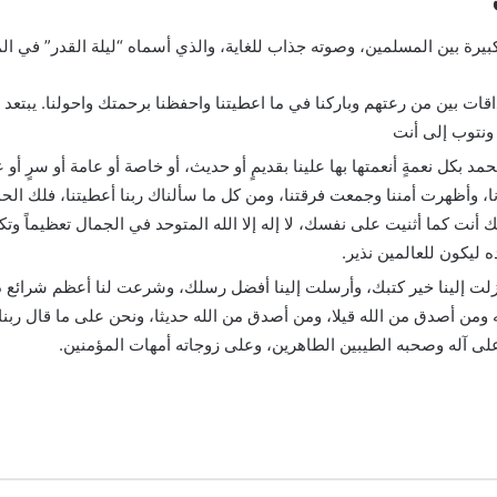
 بين المسلمين، وصوته جذاب للغاية، والذي أسماه “ليلة القدر” في الم
ت بين من رعتهم وباركنا في ما اعطيتنا واحفظنا برحمتك واحولنا. يبتعد عن
 ونتوب إلى أنت
حمد بكل نعمةٍ أنعمتها بها علينا بقديمٍ أو حديث، أو خاصة أو عامة أو سرٍ أو
 وأظهرت أمننا وجمعت فرقتنا، ومن كل ما سألناك ربنا أعطيتنا، فلك الحمد كث
أنت كما أثنيت على نفسك، لا إله إلا الله المتوحد في الجمال تعظيماً وتكب
 ليكون للعالمين نذير.
لت إلينا خير كتبك، وأرسلت إلينا أفضل رسلك، وشرعت لنا أعظم شرائع دين
من أصدق من الله قيلا، ومن أصدق من الله حديثا، ونحن على ما قال ربنا 
ى آله وصحبه الطيبين الطاهرين، وعلى زوجاته أمهات المؤمنين.