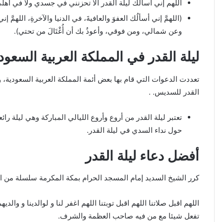
اللهم إني أسألك ليلة القدر ألا تحزنني في جسدي ولا في أهلي
(اللهمَّ إني أسألُك العفوَ والعافيةَ، في الدنيا والآخرةِ، اللهم
وعن شمالي، ومن فوقي، وأعوذُ بك أن أُغْتَالَ من تحتي).
ليلة القدر في المملكة العربية السعود
تعددت الدعوات التي قام بها بعض أئمة المملكة العربية السعودية
القدر للسديس. .
تعتبر ليلة القدر من أروع وأروع الليالي المباركة وهي ليلة 
حول نداء السدي في ليلة القدر.
أفضل دعاء ليلة القدر
كرر الشيخ السديد إمام المسجد الحرام بمكة المكرمة سلسلة من الت
اللهم اقبل صلاتنا اللهم اقبل توبتنا اللهم اغفر لنا و لوالدينا و و
تفعل شيئا مع من فيه صاحب العظمة والشرف.