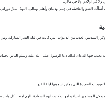
 ولا في أولادي ولا في مالي.
َّ إني أسألُك العفوَ والعافيةَ، في دِيني ودنيايَ وأهلي ومالي، اللهمَّ استُر
ية
، وكرر السديس العديد من الدعوات التي كانت في ليلة القدر المباركة، و
رائعة تجيب فيها الدعاء، لذلك دعا الرسول صلى الله عليه وسلم الناس بحماس
عويذات المميزة التي يمكن تسميتها ليلة القدر
الديهم و كل المسلمين احياء و اموات كتبت لهم السعادة اللهم امنحنا كل واحد