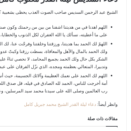
الشيخ عبد الرحمن السديس صاحب الصوت العذب يحظى بشعبية كبيرة
اللهم اهدنا في من هديتنا اشفنا من بين من رحمتك وكون صداقا
على ما أعطيته، نسألك يا الله الغفران لكل الذنوب والخطايا،
اللهمّ لك الحمد بما هديتنا، ورزقتنا وخلقتنا وفرجّت عنا، لك ال
ولك الحمد بالمال والأهل والمعافاة، بسطت رزقنا وكبتّ عدونا،
الشكر بكل حال ولك الحمد بجميع المحامد، لا نحصي ثناءً عليك 
وتدبيرا، المتعالي بعظمته ومجده، الذي نزّل الفرقان على عبده
اللهم لك الحمد على نعمك العظيمة وآلائك الجسيمة، حيث أنز
أمة أخرجت للناس، الحمد لله الصادق في قيله، قل صدق الله و
رب العالمين وصلى الله على سيدنا محمد سيد المرسلين، وعل
وانظر أيضاً:
دعاء ليلة القدر الشيخ محمد جبريل كامل
مقالات ذات صلة