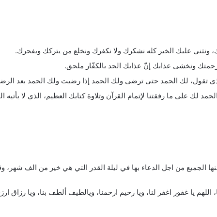
ك، ونثني عليك الخير كله نشكرك ولا نكفرك ونخلع من يتركك ويفجرك.
حمتك ونخشى عذابك إنّ عذابك الجد بالكفّار ملحق.
لذي تقول، لك الحمد حتى ترضى ولك الحمد إذا رضيت ولك الحمد بعد الرضا
 لك على ما رفقتنا لإتمام القرآن وتلاوة كتابك العظيم، الذي لا يأتيه الب
 عنها الجميع من اجل الدعاء بها في ليلة القدر التي هي خير من الف شهر، و
للهم يا غفور اغفر لنا، ويا رحيم ارحمنا، ويالطيف ألطف بنا، ويا رزاق ارز