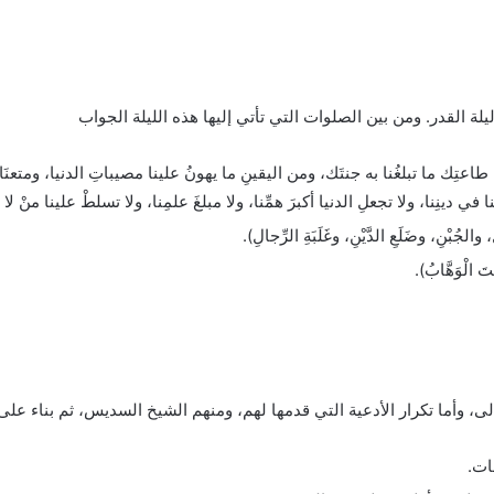
ة القدر. ومن بين الصلوات التي تأتي إليها هذه الليلة الجواب
تِك ما تبلغُنا به جنتَك، ومن اليقينِ ما يهونُ علينا مصيباتِ الدنيا، ومتعنَا بأس
 دينِنا، ولا تجعلِ الدنيا أكبرَ همِّنا، ولا مبلغَ علمِنا، ولا تسلطْ علينا منْ لا ي
 والجُبْنِ، وضَلَعِ الدَّيْنِ، وغَلَبَةِ الرِّجالِ).
أَنتَ الْوَهَّابُ).
الى، وأما تكرار الأدعية التي قدمها لهم، ومنهم الشيخ السديس، ثم بناء عل
ات.