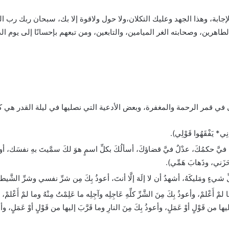
إجابة، وهذا الجهد وعليك التكلان،ولا حول ولاقوة إلا بك، سبحان ربك رب 
هرين، وصحابته الغر الميامين، والتابعين، ومن تبعهم بإحسانًا إلى يوم الد
ى في قمر الرحمة والمغفرة، وبعض الأدعية التي نصليها في ليلة القدر هي ك
نِي* يَفْقَهُوا قَوْلِي).
اضٍ فيَّ حكمُكَ، عدْلٌ فيَّ قضاؤكَ، أسألُكَ بكلِّ اسمٍ هوَ لكَ سمَّيتَ بهِ نفسَك، أ
زَني، وذَهابَ هَمِّي).
لِّ شيءٍ ومَليكَهُ، أشهدُ أن لا إلَهَ إلَّا أنتَ، أعوذُ بِكَ مِن شرِّ نفسي وشرِّ الشَّيط
 لمْ أَعْلمْ، وأعوذُ بِكَ مِنَ الشَّرِّ كلِّهِ عَاجِلِه وآجِلِه ما عَلِمْتُ مِنْهُ وما لمْ أَعْلمْ
 إليها من قَوْلٍ أوْ عَمَلٍ، وأعوذُ بِكَ مِنَ النارِ وما قَرَّبَ إليها من قَوْلٍ أوْ عَمَلٍ، وأس