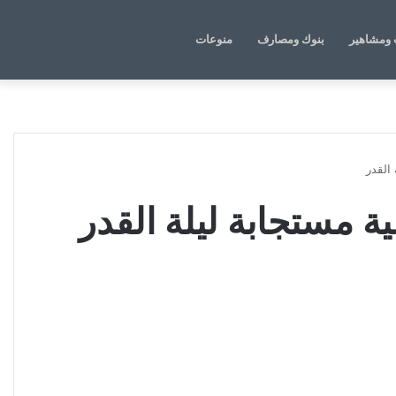
الوضع
بحث
ومشاهير
بنوك ومصارف
منوعات
المظلم
عن
القدر
 مستجابة ليلة القدر