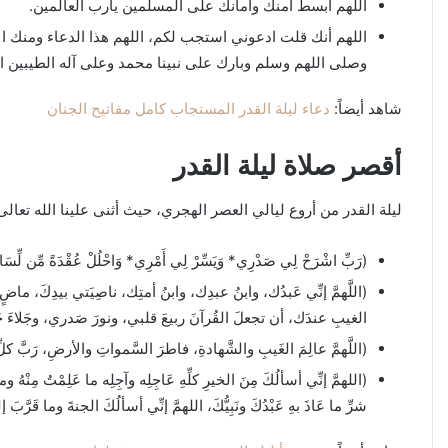
اللهم ابسط أمنك وأمانك على المسلمين يارب العالمين.
اللهم أنك قلت ادعوني استجب لكم، اللهم هذا الدعاء ومنك ال
وصلى اللهم وسلم وبارك على نبينا محمد وعلى آله الطيبين الطا
شاهد أيضاً:
دعاء ليلة القدر المستجاب كامل مفاتيح الجنان
أقصر صلاة ليلة القدر
ليلة القدر من أروع ليالي العصر الهجري، حيث أثنى علينا الله تعال
(رَبِّ اشْرَحْ لِي صَدْرِي* وَيَسِّرْ لِي أَمْرِي* وَاحْلُلْ عُقْدَةً مِّن لِّسَا
(اللَّهمَّ إنِّي عَبدُك، وابنُ عبدِك، وابنُ أمتِك، ناصِيَتي بيدِكَ، م
الغيبِ عندَك، أن تجعلَ القُرآنَ ربيعَ قلبي، ونورَ صَدري، وجَلاءَ حَ
(اللَّهمَّ عالِمَ الغَيبِ والشَّهادةِ، فاطرَ السَّمواتِ والأرضِ، رَبَّ ك
(اللهمَّ إنِّي أسألُكَ مِنَ الخيرِ كلِّهِ عَاجِلِه وآجِلِه ما عَلِمْتُ مِنْهُ وما
شرِّ ما عَاذَ بهِ عَبْدُكَ ونَبِيُّكَ، اللهمَّ إنِّي أسألُكَ الجنةَ وما قَرَّبَ