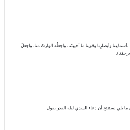
ماعِنا وأبصارِنا وقوتِنا ما أحييتَنا، واجعلْه الوارثَ منا، واجعلْ
رحمُنا).
ى ما يلي نستنتج أن دعاء السدي ليلة القدر يقول