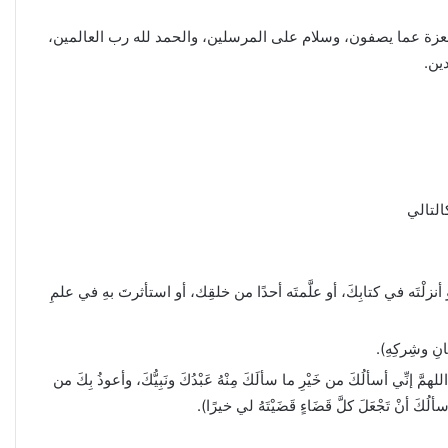
العزة عما يصفون، وسلام على المرسلين، والحمد لله رب العالمين،
ين.
التالي
و أنزلْتَه في كتابِكَ، أو علَّمتَه أحدًا من خلقِك، أو استأثرتَ بهِ في علمِ
انِ وشِركِهِ).
، اللهمَّ إنِّي أسألُكَ من خَيْرِ ما سألَكَ مِنْهُ عَبْدُكَ ونَبِيُّكَ، وأعوذُ بِكَ من
ألُكَ أنْ تَجْعَلَ كلَّ قَضَاءٍ قَضَيْتَهُ لي خيرًا).