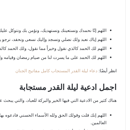
اللهم إنّا نحمدك ونستعينك ونستهديك، ونؤمن بك ونتوكل علي
اللهم إياك نعبد ولك نصلي ونسجد وإليك نسعى ونحفد، نرجو ر
اللهم لك الحمد كالذي نقول وخيراً مما نقول، ولك الحمد كا
اللهم لك الحمد على ما يسرت لنا من صيام رمضان وقيامه والحمد
انظر أيضًا:
دعاء ليلة القدر المستجاب كامل مفاتيح الجنان
اجمل ادعية ليلة القدر مستجابة
هناك كثير من الادعية التي فيها الخير والبركة للعباد، والتي يبحث
اللهم إنك قلت وقولك الحق ولله الأسماء الحسني فادعوه بها، ا
العالمين.