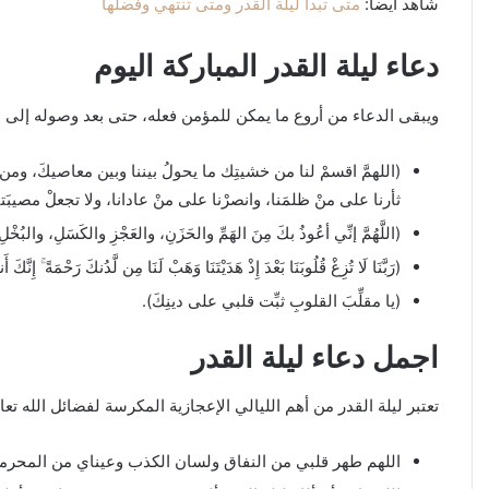
شاهد أيضاً:
متى تبدأ ليلة القدر ومتى تنتهي وفضلها
دعاء ليلة القدر المباركة اليوم
ويبقى الدعاء من أروع ما يمكن للمؤمن فعله، حتى بعد وصوله إلى ليل
(اللهمَّ اقسمْ لنا من خشيتِك ما يحولُ بيننا وبين معاصيكَ، ومن طاع
ثأرنا على منْ ظلمَنا، وانصرْنا على منْ عادانا، ولا تجعلْ مصيبَتنا في
(اللَّهُمَّ إنِّي أعُوذُ بكَ مِنَ الهَمِّ والحَزَنِ، والعَجْزِ والكَسَلِ، والبُخْلِ،
(رَبَّنَا لَا تُزِغْ قُلُوبَنَا بَعْدَ إِذْ هَدَيْتَنَا وَهَبْ لَنَا مِن لَّدُنكَ رَحْمَةً ۚ إِنَّكَ 
(يا مقلِّبَ القلوبِ ثبِّت قلبي على دينِكَ).
اجمل دعاء ليلة القدر
تعتبر ليلة القدر من أهم الليالي الإعجازية المكرسة لفضائل الله تع
اللهم طهر قلبي من النفاق ولسان الكذب وعيناي من المحرم