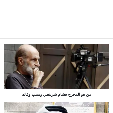
من هو المخرج هشام شربتجي وسبب وفاته