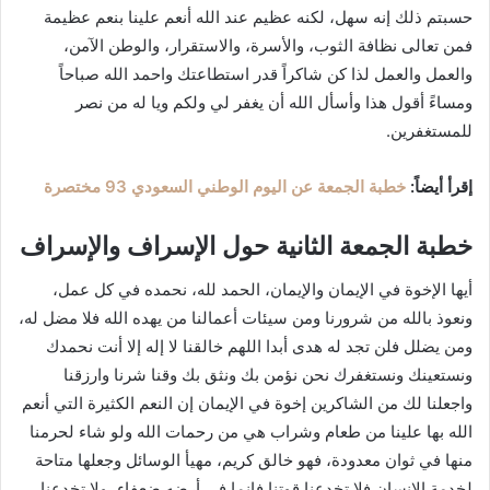
حسبتم ذلك إنه سهل، لكنه عظيم عند الله أنعم علينا بنعم عظيمة
فمن تعالى نظافة الثوب، والأسرة، والاستقرار، والوطن الآمن،
والعمل والعمل لذا كن شاكراً قدر استطاعتك واحمد الله صباحاً
ومساءً أقول هذا وأسأل الله أن يغفر لي ولكم ويا له من نصر
للمستغفرين.
إقرأ أيضاً:
خطبة الجمعة عن اليوم الوطني السعودي 93 مختصرة
خطبة الجمعة الثانية حول الإسراف والإسراف
أيها الإخوة في الإيمان والإيمان، الحمد لله، نحمده في كل عمل،
ونعوذ بالله من شرورنا ومن سيئات أعمالنا من يهده الله فلا مضل له،
ومن يضلل فلن تجد له هدى أبدا اللهم خالقنا لا إله إلا أنت نحمدك
ونستعينك ونستغفرك نحن نؤمن بك ونثق بك وقنا شرنا وارزقنا
واجعلنا لك من الشاكرين إخوة في الإيمان إن النعم الكثيرة التي أنعم
الله بها علينا من طعام وشراب هي من رحمات الله ولو شاء لحرمنا
منها في ثوان معدودة، فهو خالق كريم، مهيأ الوسائل وجعلها متاحة
لخدمة الإنسان فلا تخدعنا قوتنا فإنما في أرضه ضعفاء، ولا تخدعنا