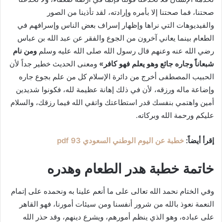
صحتنا، فما صحتنا إلا بأمره وإرادته، لقد تأذينا من الصور
والفيديوهات التي نراها وإظهار إسراف بعض الناس وإسرافهم في
الطعام بينما يعاني آخرون من الجوع والفقر عن عبد الله بن عباس
رضي الله عنه وعنهم قال رسول الله صلى الله عليه وسلم
ومن نام
شبعاناً وجاره جائع وهو يعلم فهو كافر»
ومعنى الحديث خطير جداً لأن
الحبيب المصطفى أخرج من دائرة الإسلام كل من علم بجوع جاره
وإضاعة ماله ورزقه، لأن في ذلك إهانة عظيمة لله، فكونوا شديدين
أمين واهتمي بنفسك قدر استطاعتك واتقي الله فيما رزقك، والسلام
عليكم ورحمة الله وبركاته.
إقرأ أيضاً:
خطبة عن اليوم الوطني السعودي 93 pdf
خاتمة خطبة هدر الطعام وهدره
وفي الختام نحمد الله تعالى على ما أنعم علينا به ونحمده على إتمام
النعمة نعوذ بالله من شرور أنفسنا ومن سيئات أمورنا، فهو القاهر
على عباده، وهو الذي ينظم أمورهم، ويشرع دينهم، وقد حذر الله