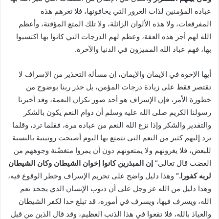
عباده المؤمنين لذات الغرور التي يخافونها، فلا تغرهم هذه
المفرقعات، ولا هذه الألوان الزائلة، ولا تلك المتع المؤقتة، وأعظم
الله لهم أجر هذه العفة، وعظم لهم الدرجات التي كانوا بها اكتسبوا
بها، فهم عباد الله المميزون في الدنيا والآخرة.
أيها الإخوة في الإيمان والإيمان، إن مسألة التحذير من الإسراف لا
تقتصر فقط على زيادة درجات المؤمن، بل حذر ربنا بوضوح من
خطورة الأمر، فإن الإسراف هو أحد صور نكران النعمة، وقد أخبرنا
رسولنا الكريم صلى الله عليه وسلم أن دوام النعم يكون بالشكر
والتقدير والشكر وإذا نزع الله النعم من عباده مرة، فقلما ترد، وقلما
ترد إليهم كثير من النعم التي نتمتع بها اليوم أصبحت روتينية بالنسبة
للبعض، فلا يغرونهم ولا يمتعونهم دون أن يمروا متغضّنة وجوههم من
الغضب قال تعالى”
إن المبذرين كانوا إخوان الشيطان وكان الشيطان
لربه كفورا.
”
وهذا دليل واضح على تحريم الإسراف وخطر الوقوع فيه،
وهذا دليل من الله عز وجل على أن ذنوب الإنسان الذي يجحد نعم
الله، ويسرف فيها، ويسرف في أموره، قد تبلغ حدا لكفر الشيطان
والعياذ بالله، فلا تقعوا في هذا الذنب العظيم، وقد قال الذين من قبل