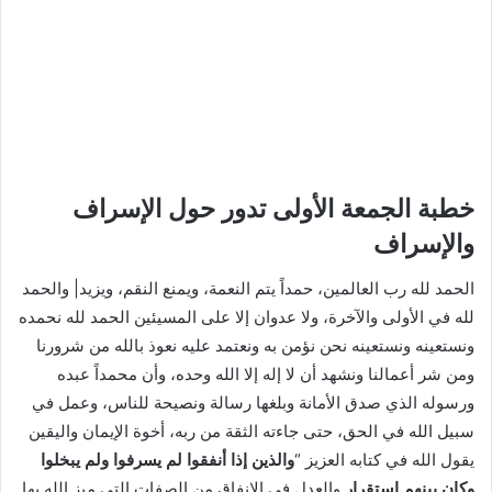
خطبة الجمعة الأولى تدور حول الإسراف
والإسراف
الحمد لله رب العالمين، حمداً يتم النعمة، ويمنع النقم، ويزيد| والحمد
لله في الأولى والآخرة، ولا عدوان إلا على المسيئين الحمد لله نحمده
ونستعينه ونستعينه نحن نؤمن به ونعتمد عليه نعوذ بالله من شرورنا
ومن شر أعمالنا ونشهد أن لا إله إلا الله وحده، وأن محمداً عبده
ورسوله الذي صدق الأمانة وبلغها رسالة ونصيحة للناس، وعمل في
سبيل الله في الحق، حتى جاءته الثقة من ربه، أخوة الإيمان واليقين
يقول الله في كتابه العزيز “
والذين إذا أنفقوا لم يسرفوا ولم يبخلوا
وكان بينهم استقرار
والعدل في الإنفاق من الصفات التي ميز الله بها